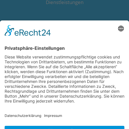
Dienstleistungen
+49 7261 9713-0
+49 7261 9713-29
info@ml-eingabesysteme.de
ML Eingabesysteme GmbH
Carl-Benz-Str. 1
D-74889 Sinsheim