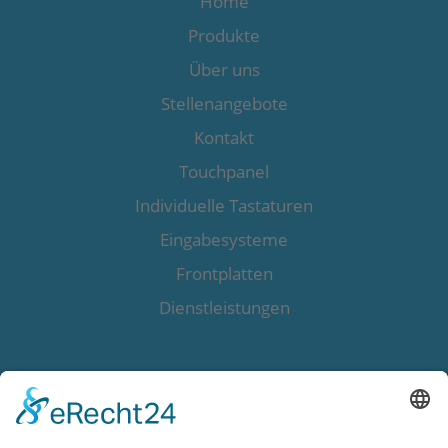
Home
Produkte
Über uns
Stellenangebote
Kontakt
Touchpanel
Individuelle Tastaturen
Eingabesysteme
Frontplatten
Dienstleistungen
+49 7261 9713-0
+49 7261 9713-29